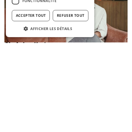
FONCTIONNALITÉ
ACCEPTER TOUT
REFUSER TOUT
AFFICHER LES DÉTAILS
Chef chez Korian
En tant que chef cuisinier chez Korian, vous préparez
des repas savoureux et équilibrés pour nos résidents,
en collaboration avec les autres membres de
l'équipe Restauration. Vous élaborez des menus sains
et équilibrés, en tenant compte des normes en
matière d'hygiène, de nutrition et d’HACCP. Vous
connaissez les bases de la nutrition diététique.
Consultez les offres d'emploi de chef
cuisinier