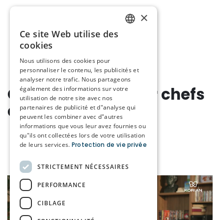
×
Ce site Web utilise des
DUTCH
cookies
FRENCH
Nous utilisons des cookies pour
personnaliser le contenu, les publicités et
analyser notre trafic. Nous partageons
Offre d'emploi pour chefs
également des informations sur votre
utilisation de notre site avec nos
chez Korian
partenaires de publicité et d"analyse qui
peuvent les combiner avec d"autres
informations que vous leur avez fournies ou
qu"ils ont collectées lors de votre utilisation
de leurs services.
Protection de vie privée
STRICTEMENT NÉCESSAIRES
PERFORMANCE
CIBLAGE