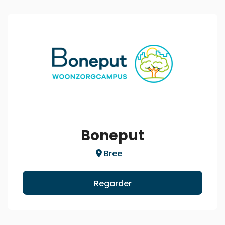
Boneput
Bree
Regarder