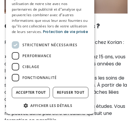
utilisation de notre site avec nos
partenaires de publicité et d"analyse qui
peuvent les combiner avec d"autres
informations que vous leur avez fournies ou
Qu’attendons-nous de vous ?
qu"ils ont collectées lors de votre utilisation
de leurs services.
Protection de vie privée
Pour travailler comme étudiant jobiste chez Korian :
STRICTEMENT NÉCESSAIRES
>
PERFORMANCE
Vous avez au moins 16 ans. Si vous avez 15 ans, vous
devez avoir terminé les deux premières années de
CIBLAGE
l’enseignement secondaire.
>
Pour exercer certaines fonctions dans les soins de
FONCTIONNALITÉ
santé, vous devez avoir au moins 17 ans. À partir de la
cinquième secondaire, davantage de tâches liées
ACCEPTER TOUT
REFUSER TOUT
aux soins peuvent vous être confiées.
>
Votre activité principale doit être vos études. Vous
AFFICHER LES DÉTAILS
ne pouvez donc pas être un salarié qui suit une
formation en parallèle.