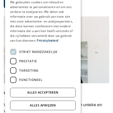
Bekijk zorg bij Korian
We gebruiken cookies om inhoud en
advertenties te personaliseren en om ons
verkeer te analyseren. We delen ook
informatie over uw gebruik van onze site
met onze advertentie- en analysepartners,
die deze kunnen combineren met andere
informatie die u aan hen heeft verstrekt of
die zij hebben verzameld door uw gebruik
van hun diensten.
Privacybeleid
STRIKT NOODZAKELIJK
PRESTATIE
TARGETING
FUNCTIONEEL
Home Care
ALLES ACCEPTEREN
Werken in een thuisomgeving biedt een unieke en
ALLES AFWIJZEN
waardevolle ervaring.