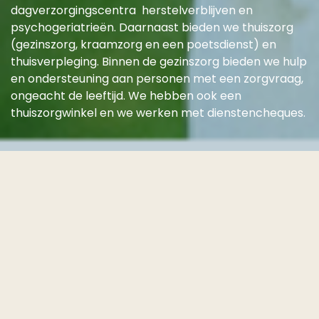
dagverzorgingscentra herstelverblijven en
psychogeriatrieën. Daarnaast bieden we thuiszorg
(gezinszorg, kraamzorg en een poetsdienst) en
thuisverpleging. Binnen de gezinszorg bieden we hulp
en ondersteuning aan personen met een zorgvraag,
ongeacht de leeftijd. We hebben ook een
thuiszorgwinkel en we werken met dienstencheques.