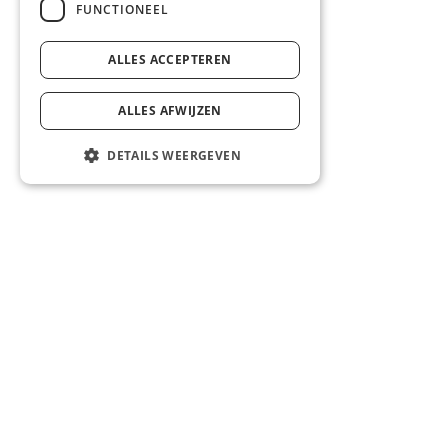
FUNCTIONEEL
ALLES ACCEPTEREN
ALLES AFWIJZEN
Roy Babel
DETAILS WEERGEVEN
Recruiter
+32498640531
roy.babel@korian.be