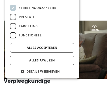
STRIKT NOODZAKELIJK
PRESTATIE
TARGETING
FUNCTIONEEL
ALLES ACCEPTEREN
ALLES AFWIJZEN
DETAILS WEERGEVEN
Verpleegkundige
In ons woonzorgcentrum sta je dagelijks in voor de
verpleegkundige handelingen en taken, alsook
enkele administratieve taken. Op deze manier draag