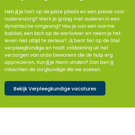
Heb jij je hart op de juiste plaats en een passie voor
ouderenzorg? Werk je graag met ouderen in een
dynamische omgeving? Hou je van een warme
babbel, een lach op de werkvloer en neem je het
leven niet altijd te serieus? Jij bent fier op de titel
verpleegkundige en haalt voldoening uit het
verzorgen van onze bewoners die de hulp erg
appreciëren. Kun jij je hierin vinden? Dan ben jij
misschien de zorgkundige die we zoeken.
Bekijk Verpleegkundige vacatures