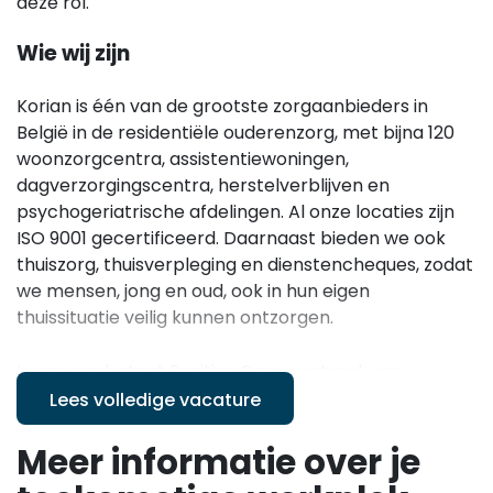
deze rol.
Wie wij zijn
Korian is één van de grootste zorgaanbieders in
België in de residentiële ouderenzorg, met bijna 120
woonzorgcentra, assistentiewoningen,
dagverzorgingscentra, herstelverblijven en
psychogeriatrische afdelingen. Al onze locaties zijn
ISO 9001 gecertificeerd. Daarnaast bieden we ook
thuiszorg, thuisverpleging en dienstencheques, zodat
we mensen, jong en oud, ook in hun eigen
thuissituatie veilig kunnen ontzorgen.
In ons werk staat Positive Care centraal: een
zorgfilosofie die vertrekt vanuit het idee dat iedereen
Lees volledige vacature
uniek is en recht heeft op oprechte aandacht,
Meer informatie over je
levensvreugde, gastvrijheid en participatie. We
creëren warme, huiselijke omgevingen waar