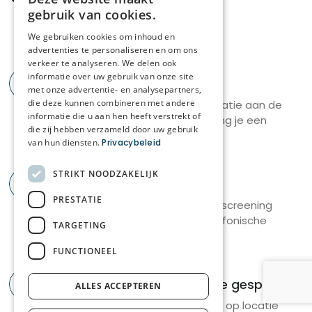
DUTCH
gebruik van cookies.
verpleegkundige handelingen uitvoeren volgens
FRENCH
We gebruiken cookies om inhoud en
de geldende richtlijnen;
advertenties te personaliseren en om ons
zorgplannen opvolgen en bewaken van de
verkeer te analyseren. We delen ook
informatie over uw gebruik van onze site
continuïteit van zorg;
1
Sollicitatie
met onze advertentie- en analysepartners,
observeren en rapporteren van veranderingen in
die deze kunnen combineren met andere
We gaan direct met jouw sollicitatie aan de
gezondheid en welzijn;
informatie die u aan hen heeft verstrekt of
slag! Binnen 3 werkdagen ontvang je een
je onderhoudt contact met bewoners, familie en
die zij hebben verzameld door uw gebruik
reactie van ons.
van hun diensten.
Privacybeleid
artsen waar nodig;
ondersteuning bieden aan de zorgkundigen in hun
STRIKT NOODZAKELIJK
dagelijkse werking;
2
Screening
je registreert correct en neemt administratieve
PRESTATIE
Door onze recruiter vindt er een screening
taken op in functie van zorgkwaliteit.
plaats via Teams of via een telefonische
TARGETING
afspraak.
Wat wij vragen
FUNCTIONEEL
Als verpleegkundige in weekenddienst draag je bij
3
Eerste en eventueel tweede gesprek
ALLES ACCEPTEREN
aan continuïteit en kwaliteit van zorg door
Er vindt altijd een gesprek plaats op locatie