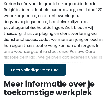
Korian is één van de grootste zorgaanbieders in
België in de residentiële ouderenzorg, met bijna 120
woonzorgcentra, assistentiewoningen,
dagverzorgingscentra, herstelverblijven en
psychogeriatrische afdelingen. Ook bieden wij
thuiszorg, thuisverpleging en dienstverlening via
dienstencheques, zodat we mensen, jong en oud, in
hun eigen thuissituatie veilig kunnen ontzorgen. In
onze woonzorgcentra staat onze Positive Care
filosofie centraal. We geloven dat iedereen uniek is
en recht heeft op oprechte aandacht en
levensvreugde. Daarom creëren we samen een
Lees volledige vacature
warme, veilige en huiselijke omgeving waar bewoners
zich echt thuis voelen. Je werkt in een
Meer informatie over je
multidisciplinair team waarin samenwerking, respect
toekomstige werkplek
en betrokkenheid centraal staan. Vanuit Korian krijg
je vertrouwen, verantwoordelijkheid en ruimte om
jouw expertise in te zetten, terwijl je kan rekenen op