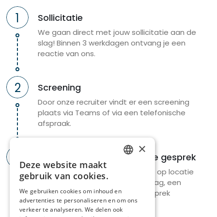
ontwikkelen en implementeren;
1
je organiseert vormingen en coacht collega’s
Sollicitatie
rond wondzorg;
We gaan direct met jouw sollicitatie aan de
je biedt advies aan bewoners en hun naasten in
slag! Binnen 3 werkdagen ontvang je een
functie van wondzorgopvolging;
reactie van ons.
je registreert correct en volgt wondzorgtrajecten
op in overleg met het team.
2
Screening
Wat wij vragen
Door onze recruiter vindt er een screening
plaats via Teams of via een telefonische
Als verpleegkundige met de rol van
afspraak.
referentiepersoon wondzorg in WZC Wijgmaalbroek
draag je bij aan kwaliteitsvolle wondzorg door zorg
×
op de vloer te combineren met een expert- en
3
Eerste en eventueel tweede gesprek
Deze website maakt
coachende rol. Je krijgt 20% vrijstelling om
DUTCH
Er vindt altijd een gesprek plaats op locatie
gebruik van cookies.
wondzorgtrajecten mee op te volgen, collega’s te
en optioneel kan een meeloopdag, een
FRENCH
adviseren bij complexe situaties, vormingen te
We gebruiken cookies om inhoud en
assessment of een tweede gesprek
organiseren en procedures mee te versterken.
advertenties te personaliseren en om ons
plaatsvinden.
verkeer te analyseren. We delen ook
Samen met je collega’s zorg jij voor veilige, evidence-