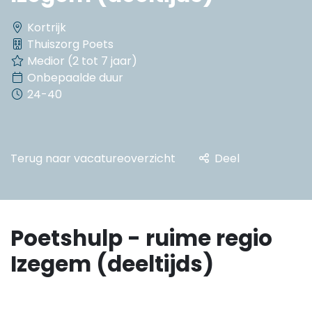
Kortrijk
Thuiszorg Poets
Medior (2 tot 7 jaar)
Onbepaalde duur
24-40
Terug naar vacatureoverzicht
Deel
Poetshulp - ruime regio
Izegem (deeltijds)