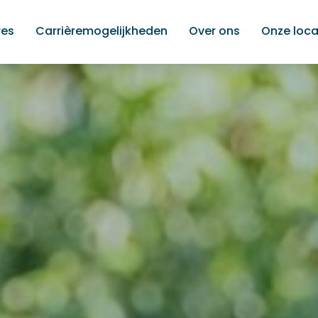
res
Carrièremogelijkheden
Over ons
Onze loca