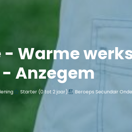
 - Warme werks
it - Anzegem
lening
Starter (0 tot 2 jaar)
Beroeps Secundair Onde