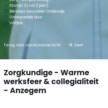
Zorg - Zorgverlening
Starter (0 tot 2 jaar)
Beroeps Secundair Onderwijs
Onbepaalde duur
Voltijds
Terug naar vacatureoverzicht
Deel
Zorgkundige - Warme
werksfeer & collegialiteit
- Anzegem