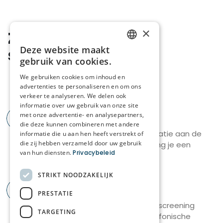
een stabiel team en zorgt dagelijks voor nabijheid,
comfort en kwalitatieve zorg.
×
Zo verloopt jouw
Taken:
sollicitatie
Deze website maakt
DUTCH
gebruik van cookies.
Lichaamsverzorging en hygiëne
FRENCH
Gedelegeerde zorg- en verpleegkundige
We gebruiken cookies om inhoud en
advertenties te personaliseren en om ons
handelingen
verkeer te analyseren. We delen ook
Opvolgen van parameters
informatie over uw gebruik van onze site
Ondersteuning bij medicatie, maaltijden en
1
met onze advertentie- en analysepartners,
Sollicitatie
dagelijkse activiteiten
die deze kunnen combineren met andere
We gaan direct met jouw sollicitatie aan de
informatie die u aan hen heeft verstrekt of
Psychosociale ondersteuning bieden
die zij hebben verzameld door uw gebruik
slag! Binnen 3 werkdagen ontvang je een
Deelname aan overleg en beperkte administratie
van hun diensten.
Privacybeleid
reactie van ons.
Wat wij vragen
STRIKT NOODZAKELIJK
2
Screening
PRESTATIE
Als Zorgkundige draag je bij aan het dagelijks
Door onze recruiter vindt er een screening
ondersteunen en verzorgen van onze bewoners
TARGETING
plaats via Teams of via een telefonische
binnen WZC Wielant. Samen met je collega’s zorg jij