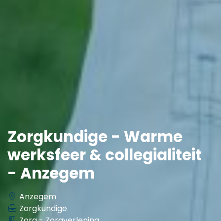
Zorgkundige - Warme
werksfeer & collegialiteit
- Anzegem
Anzegem
Zorgkundige