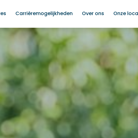
res
Carrièremogelijkheden
Over ons
Onze loca