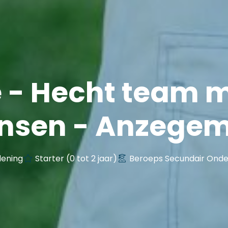
 - Hecht team 
nsen - Anzege
lening
Starter (0 tot 2 jaar)
Beroeps Secundair Onde