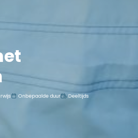
met
m
rwijs
Onbepaalde duur
Deeltijds