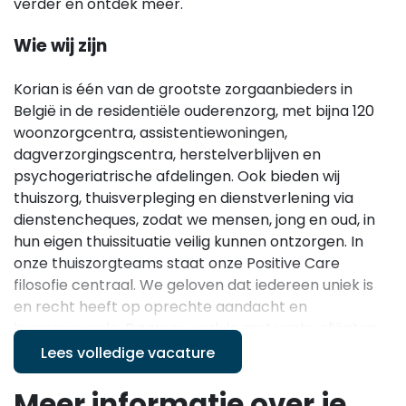
verder en ontdek meer.
Wie wij zijn
Korian is één van de grootste zorgaanbieders in
België in de residentiële ouderenzorg, met bijna 120
woonzorgcentra, assistentiewoningen,
dagverzorgingscentra, herstelverblijven en
psychogeriatrische afdelingen. Ook bieden wij
thuiszorg, thuisverpleging en dienstverlening via
dienstencheques, zodat we mensen, jong en oud, in
hun eigen thuissituatie veilig kunnen ontzorgen. In
onze thuiszorgteams staat onze Positive Care
filosofie centraal. We geloven dat iedereen uniek is
en recht heeft op oprechte aandacht en
levensvreugde. Daarom werk je met vaste cliënten
waar je duurzame relaties mee opbouwt en bied jij de
Lees volledige vacature
zorg die aansluit bij hun unieke noden. Vanuit Korian
krijg je het vertrouwen en de verantwoordelijkheid