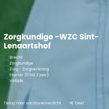
Zorgkundige -WZC Sint-
Lenaartshof
Brecht
Zorgkundige
Zorg - Zorgverlening
Starter (0 tot 2 jaar)
Voltijds
Terug naar vacatureoverzicht
Deel