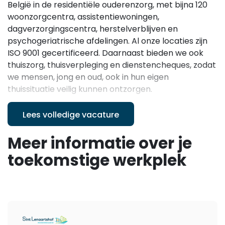
België in de residentiële ouderenzorg, met bijna 120
woonzorgcentra, assistentiewoningen,
dagverzorgingscentra, herstelverblijven en
psychogeriatrische afdelingen. Al onze locaties zijn
ISO 9001 gecertificeerd. Daarnaast bieden we ook
thuiszorg, thuisverpleging en dienstencheques, zodat
we mensen, jong en oud, ook in hun eigen
thuissituatie veilig kunnen ontzorgen.
In ons werk staat Positive Care centraal: een
Lees volledige vacature
zorgfilosofie die vertrekt vanuit het idee dat iedereen
Meer informatie over je
uniek is en recht heeft op oprechte aandacht,
levensvreugde, gastvrijheid en participatie. We
toekomstige werkplek
creëren warme, huiselijke omgevingen waar
bewoners waardig kunnen ouder worden en waar
samenleven voelbaar is. Onze teams werken dicht bij
de bewoners, ondersteunen elkaar en krijgen
vertrouwen, ruimte voor initiatief en
verantwoordelijkheid om hun vak met hart en