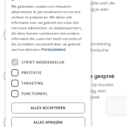
oprechte aandacht, warmte en respect, waarbij je
We gaan direct met jouw sollicitatie aan de
FRENCH
niet alleen zorg verleent maar ook echt aanwezig
We gebruiken cookies om inhoud en
slag! Binnen 3 werkdagen ontvang je een
advertenties te personaliseren en om ons
bent.
reactie van ons.
verkeer te analyseren. We delen ook
informatie over uw gebruik van onze site
In de praktijk sta je in voor de dagelijkse zorgkundige
met onze advertentie- en analysepartners,
2
die deze kunnen combineren met andere
taken en ondersteun je bewoners bij ADL-
Screening
informatie die u aan hen heeft verstrekt of
activiteiten. Je signaleert veranderingen in hun
Door onze recruiter vindt er een screening
die zij hebben verzameld door uw gebruik
toestand en stemt hierover af met het zorgteam.
plaats via Teams of via een telefonische
van hun diensten.
Privacybeleid
Door jouw betrokkenheid draag je bij aan een
afspraak.
verdere optimalisatie van onze zorg- en
STRIKT NOODZAKELIJK
dienstverlening.
PRESTATIE
3
Eerste en eventueel tweede gesprek
Als Zorgkundige maak je onderdeel uit van het
TARGETING
Er vindt altijd een gesprek plaats op locatie
zorgteam van Sint-Lenaartshof. Je werkt nauw
en optioneel kan een meeloopdag, een
FUNCTIONEEL
samen met verpleegkundigen en collega-
assessment of een tweede gesprek
zorgkundigen en rapporteert aan de
plaatsvinden.
ALLES ACCEPTEREN
hoofdverpleegkundige.
4
Aanbod
ALLES AFWIJZEN
Je dagelijkse bezigheden bestaan uit