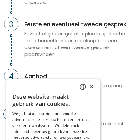
Wat wij vragen
afspraak.
Als nachtverpleegkundige zorg je voor het welzijn, de
3
veiligheid en het comfort van onze bewoners. Je
Eerste en eventueel tweede gesprek
voert verpleegkundige handelingen uit, volgt
Er vindt altijd een gesprek plaats op locatie
zorgtrajecten op en begeleidt zorgkundigen, met
en optioneel kan een meeloopdag, een
oog voor rust en persoonsgerichte zorg. Je
assessment of een tweede gesprek
coördineert, observeert en bent het aanspreekpunt
plaatsvinden.
tijdens de nacht.
4
Wij vragen:
Aanbod
×
Zijn we een match? Dan doen we je graag
Bachelor verpleegkunde of HBO5 + visum;
een mooi aanbod.
Deze website maakt
Ervaring is een plus, geen vereiste;
DUTCH
gebruik van cookies.
Sterk in rapporteren, zorgplan opvolgen en
FRENCH
5
multidisciplinair samenwerken;
Welkom bij Korian!
We gebruiken cookies om inhoud en
advertenties te personaliseren en om ons
Goede kennis Nederlands;
Samen gaan we bouwen aan de toekomst
verkeer te analyseren. We delen ook
Flexibel, stressbestendig en zelfstandig;
van zorg.
informatie over uw gebruik van onze site
met onze advertentie- en analysepartners,