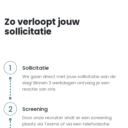
held van de nacht!
Ons team in Gent staat bekend om warmte,
Zo verloopt jouw
collegialiteit en een huiselijke sfeer. Dankzij onze
samenwerking met UZ Gent bieden we volop kansen
sollicitatie
voor opleiding en ontwikkeling, ook voor
nachtwerkers.
Wat je doet:
1
Zorgdragen voor het welzijn en de veiligheid van
Sollicitatie
bewoners tijdens de nacht;
We gaan direct met jouw sollicitatie aan de
Uitvoeren van verpleegkundige taken zoals
slag! Binnen 3 werkdagen ontvang je een
medicatiebeheer, wondzorg en observatie;
reactie van ons.
Ondersteunen bij nachtelijke routines en comfort
van bewoners;
2
Signaleren van veranderingen in
Screening
gezondheidstoestand en snel handelen;
Door onze recruiter vindt er een screening
plaats via Teams of via een telefonische