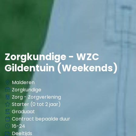
Zorgkundige - WZC
Gildentuin (Weekends)
Malderen
Zorgkundige
Zorg - Zorgverlening
Starter (0 tot 2 jaar)
Graduaat
Contract bepaalde duur
16-24
Deeltijds