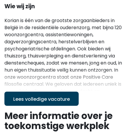
Wie wij zijn
Korian is één van de grootste zorgaanbieders in
België in de residentiële ouderenzorg, met bijna 120
woonzorgcentra, assistentiewoningen,
dagverzorgingscentra, herstelverblijven en
psychogeriatrische afdelingen. Ook bieden wij
thuiszorg, thuisverpleging en dienstverlening via
dienstencheques, zodat we mensen, jong en oud, in
hun eigen thuissituatie veilig kunnen ontzorgen. In
onze woonzorgcentra staat onze Positive Care
filosofie centraal. We geloven dat iedereen uniek is
en recht heeft op oprechte aandacht en
levensvreugde. Daarom creëren we samen een
Lees volledige vacature
warme, veilige en huiselijke omgeving waar bewoners
zich echt thuis voelen. Je werkt in een
Meer informatie over je
multidisciplinair team waarin samenwerking, respect
toekomstige werkplek
en betrokkenheid centraal staan. Vanuit Korian krijg