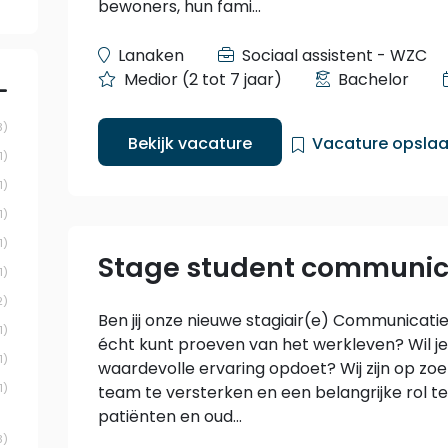
bewoners, hun fami...
Lanaken
Sociaal assistent - WZC
Medior (2 tot 7 jaar)
Bachelor
3
Bekijk vacature
Vacature opsla
1
1
1
1
Stage student communic
1
2
Ben jij onze nieuwe stagiair(e) Communicatie
1
écht kunt proeven van het werkleven? Wil j
1
waardevolle ervaring opdoet? Wij zijn op z
1
team te versterken en een belangrijke rol te
patiënten en oud...
3