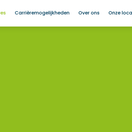
res
Carrièremogelijkheden
Over ons
Onze loca