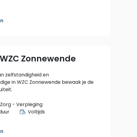
an
- WZC Zonnewende
van zelfstandigheid en
ndige in WZC Zonnewende bewaak je de
ïteit.
Zorg - Verpleging
duur
Voltijds
an