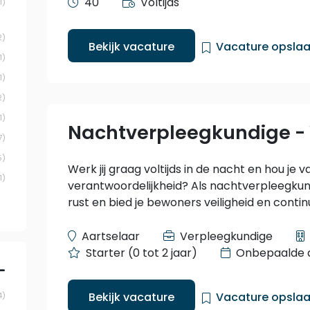
40
Voltijds
1
2
Bekijk vacature
Vacature opsla
1
1
2
1
Nachtverpleegkundige 
7
5
Werk jij graag voltijds in de nacht en hou je 
1
verantwoordelijkheid? Als nachtverpleegku
rust en bied je bewoners veiligheid en continu
Aartselaar
Verpleegkundige
Starter (0 tot 2 jaar)
Onbepaalde 
Bekijk vacature
Vacature opsla
4