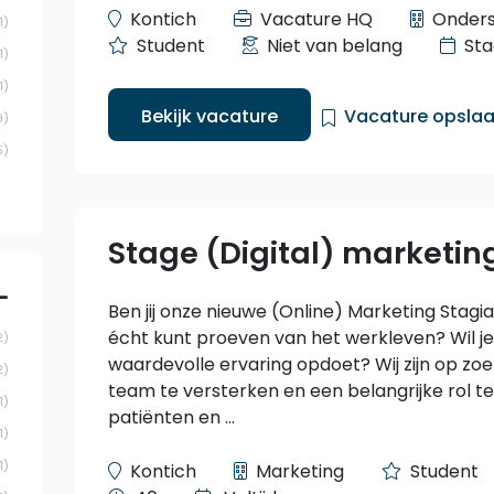
Kontich
Vacature HQ
Onders
1
Student
Niet van belang
St
1
1
Bekijk vacature
Vacature opsla
9
5
Stage (Digital) marketin
Ben jij onze nieuwe (Online) Marketing Stagia
écht kunt proeven van het werkleven? Wil j
2
waardevolle ervaring opdoet? Wij zijn op z
2
team te versterken en een belangrijke rol te
1
patiënten en ...
1
1
Kontich
Marketing
Student