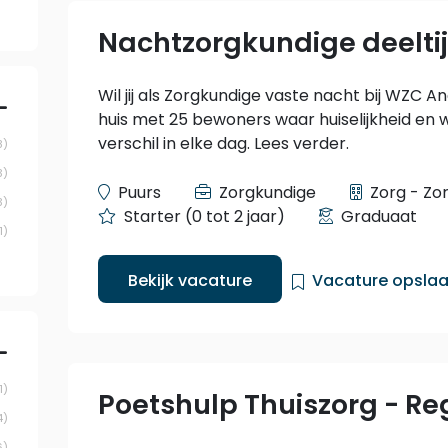
Nachtzorgkundige deelt
Wil jij als Zorgkundige vaste nacht bij WZC 
huis met 25 bewoners waar huiselijkheid en 
verschil in elke dag. Lees verder.
8
3
Puurs
Zorgkundige
Zorg - Zo
3
Starter (0 tot 2 jaar)
Graduaat
1
Bekijk vacature
Vacature opsla
1
Poetshulp Thuiszorg - R
4
6