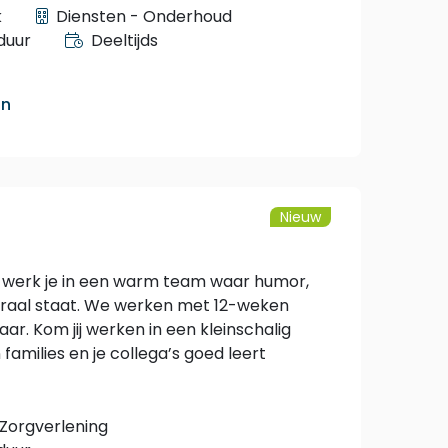
k
Diensten - Onderhoud
duur
Deeltijds
an
Nieuw
o werk je in een warm team waar humor,
raal staat. We werken met 12-weken
ar. Kom jij werken in een kleinschalig
milies en je collega’s goed leert
 Zorgverlening