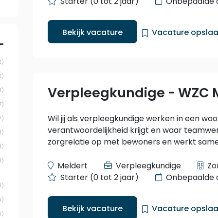
Starter (0 tot 2 jaar)
Onbepaalde 
Bekijk vacature
Vacature opsla
2
2
Verpleegkundige - WZC 
1
7
Wil jij als verpleegkundige werken in een w
2
verantwoordelijkheid krijgt en waar teamwe
1
zorgrelatie op met bewoners en werkt samen
4
1
Meldert
Verpleegkundige
Zo
Starter (0 tot 2 jaar)
Onbepaalde 
1
6
Bekijk vacature
Vacature opsla
1