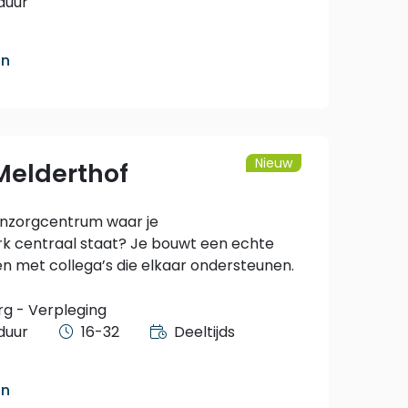
duur
an
Nieuw
Melderthof
oonzorgcentrum waar je
rk centraal staat? Je bouwt een echte
 met collega’s die elkaar ondersteunen.
rg - Verpleging
duur
16-32
Deeltijds
an