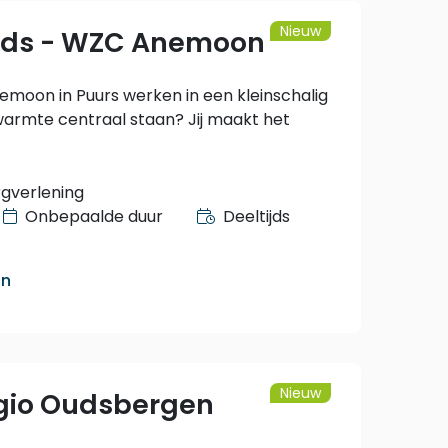
Nieuw
ijds - WZC Anemoon
Anemoon in Puurs werken in een kleinschalig
warmte centraal staan? Jij maakt het
rgverlening
Onbepaalde duur
Deeltijds
an
Nieuw
egio Oudsbergen