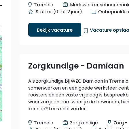
Tremelo
Medewerker schoonmaa
Starter (0 tot 2 jaar)
Onbepaalde 
Bekijk vacature
Vacature opsla
Zorgkundige - Damiaan
Als zorgkundige bij WZC Damiaan in Tremel
samenwerken en een goede werksfeer cent
roosters en een vaste vrije dag is bespreekba
woonzorgcentrum waar je de bewoners, hun fa
kennen? Lees snel verder.
Tremelo
Zorgkundige
Zorg -