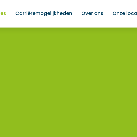
res
Carrièremogelijkheden
Over ons
Onze loca