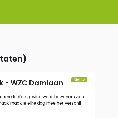
ltaten
)
Nieuw
k - WZC Damiaan
angename leefomgeving waar bewoners zich
aak maak je elke dag mee het verschil